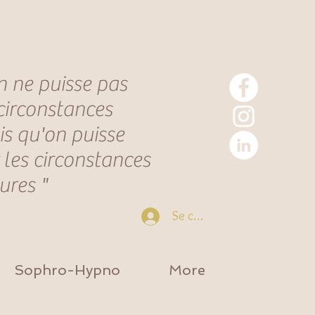
n ne puisse pas
 circonstances
is qu'on puisse
 les circonstances
eures "
Se connecter
Sophro-Hypno
More