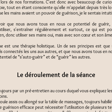
s lors de nos formations. C'est donc avec beaucoup de curio
oie, tout en étant consciente qu'elle m'appelait depuis très l
ue les mains avaient un pouvoir de guérison, je le sentais intui
voir que nous avons tous en nous ce potentiel de guérir, 
utiliser, s'entraîner régulièrement et surtout, ce qui est pou
ien, donc utiliser ses mains oui, mais avec son cœur et son âme
e est une thérapie holistique. Un de ses principes est q
ls connectés les uns aux autres, et que nous avons tous en 
entiel de “s’auto-guérir” et de “guérir” les autres.
Le déroulement de la séance
ours par un pré-entretien au cours duquel vous expliquez les
oins.
ule assis ou allongé sur la table de massages, toujours habillé e
ne guérison efficace peut nécessiter l’utilisation de plusieurs