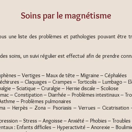
Soins par le magnétisme
ous une liste des problèmes et pathologies pouvant être tra
des soins, un suivi régulier est effectué afin de prendre conn
ouphènes – Vertiges – Maux de tête – Migraine – Céphalées
échirures – Claquages – Crampes – Torticolis – Lumbago – E
lgie – Sciatique – Cruralgie – Hernie discale – Scoliose
omac – Constipation – Diarrhée – Problèmes intestinaux – Tro
: Asthme – Problèmes pulmonaires
éma – Herpès – Zona – Psoriasis – Verrues – Cicatrisatio
pression – Stress – Angoisse – Anxiété – Phobies – Troubles
ux : Enfants difficiles – Hyperactivité – Anorexie – Boulimie