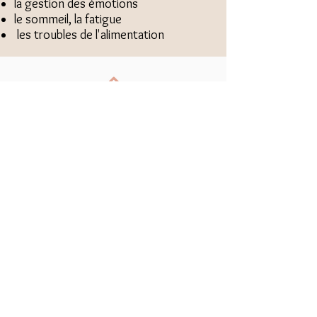
la gestion des émotions
le sommeil, la fatigue
les troubles de l'alimentation
Retour en haut
Nous suivre
​© 2019 par 4x4 Com'
Mentions légales et politique de
confidentialité