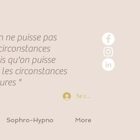
n ne puisse pas
 circonstances
is qu'on puisse
 les circonstances
eures "
Se connecter
Sophro-Hypno
More