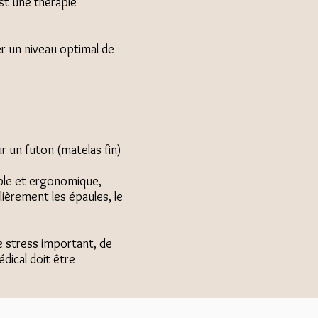
est une thérapie
er un niveau optimal de
ur un futon (matelas fin)
able et ergonomique,
lièrement les épaules, le
e stress important, de
dical doit être