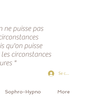
n ne puisse pas
 circonstances
is qu'on puisse
 les circonstances
eures "
Se connecter
Sophro-Hypno
More