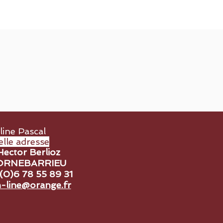
line Pascal
lle adresse
Hector Berlioz
ORNEBARRIEU
 (0)6 78 55 89 31
-line@orange.fr