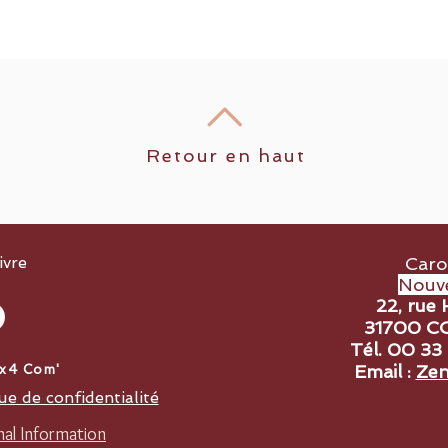
Retour en haut
ivre
Caro
Nouve
22, rue 
31700 C
Tél. 00 33
Email :
Zen
4x4 Com'
ue de confidentialité
al Information