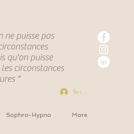
n ne puisse pas
 circonstances
is qu'on puisse
 les circonstances
eures "
Se connecter
Sophro-Hypno
More